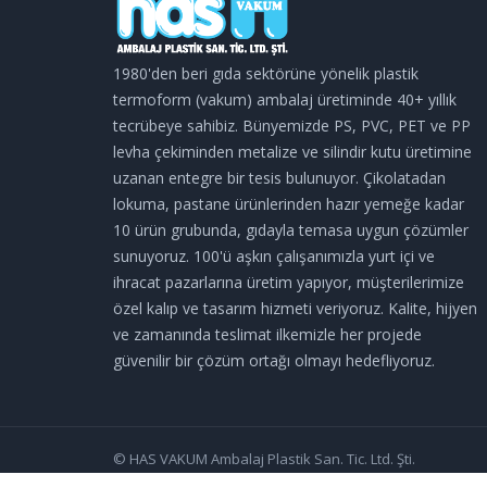
1980'den beri gıda sektörüne yönelik plastik
termoform (vakum) ambalaj üretiminde 40+ yıllık
tecrübeye sahibiz. Bünyemizde PS, PVC, PET ve PP
levha çekiminden metalize ve silindir kutu üretimine
uzanan entegre bir tesis bulunuyor. Çikolatadan
lokuma, pastane ürünlerinden hazır yemeğe kadar
10 ürün grubunda, gıdayla temasa uygun çözümler
sunuyoruz. 100'ü aşkın çalışanımızla yurt içi ve
ihracat pazarlarına üretim yapıyor, müşterilerimize
özel kalıp ve tasarım hizmeti veriyoruz. Kalite, hijyen
ve zamanında teslimat ilkemizle her projede
güvenilir bir çözüm ortağı olmayı hedefliyoruz.
© HAS VAKUM Ambalaj Plastik San. Tic. Ltd. Şti.