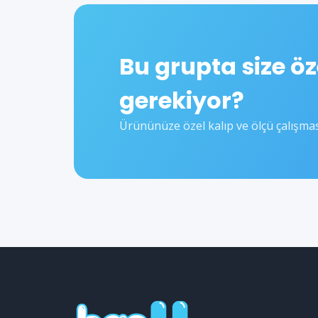
Bu grupta size öz
gerekiyor?
Ürününüze özel kalıp ve ölçü çalışması 