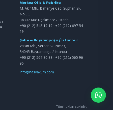
Merkez Ofis & Fabrika
M. Akif Mh., Bahariye Cad. Süphan Sk.
No:35,
34307 Küçükçekmece / İstanbul
bu
+90 (212) 548 19 19 · +90 (212) 697 54
bu
19
Şube — Bayrampaşa / İstanbul
Vatan Mh., Serdar Sk. No:23,
34045 Bayrampaşa / İstanbul
+90 (212) 567 80 88 · +90 (212) 565 96
96
info@hasvakum.com
Tüm hakları saklıdır.