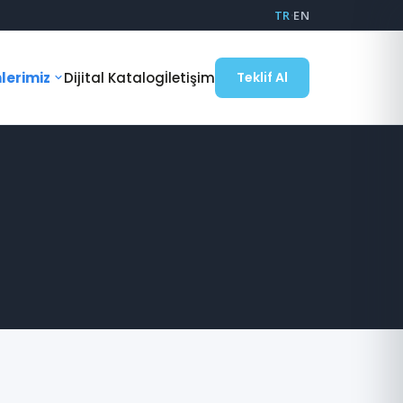
TR
·
EN
lerimiz
Dijital Katalog
İletişim
Teklif Al