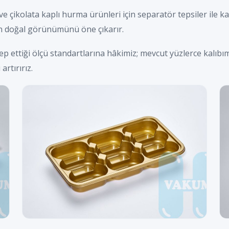
ikolata kaplı hurma ürünleri için separatör tepsiler ile k
n doğal görünümünü öne çıkarır.
alep ettiği ölçü standartlarına hâkimiz; mevcut yüzlerce kalı
artırırız.